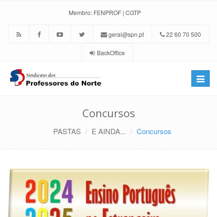
Membro:
FENPROF
|
CGTP
geral@spn.pt
22 60 70 500
BackOffice
Toggle
naviga
Concursos
PASTAS
E AINDA...
Concursos