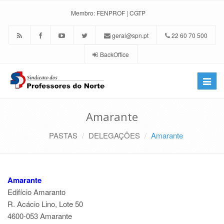
Membro:
FENPROF
|
CGTP
geral@spn.pt
22 60 70 500
BackOffice
Toggle
naviga
Amarante
PASTAS
DELEGAÇÕES
Amarante
Amarante
Edifício Amaranto
R. Acácio Lino, Lote 50
4600-053 Amarante