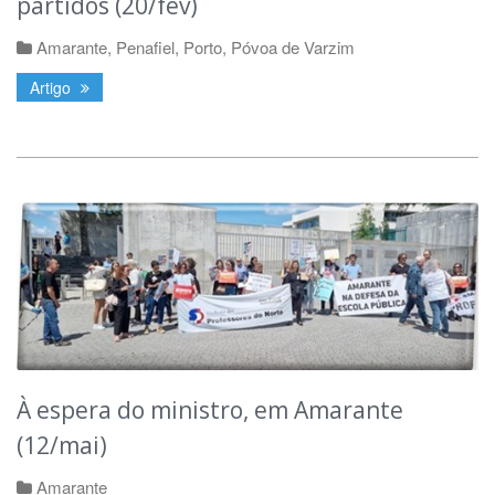
partidos (20/fev)
Amarante
,
Penafiel
,
Porto
,
Póvoa de Varzim
Artigo
À espera do ministro, em Amarante
(12/mai)
Amarante