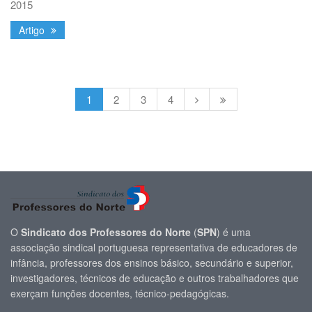
2015
Artigo
1
2
3
4
O
Sindicato dos Professores do Norte
(
SPN
) é uma
associação sindical portuguesa representativa de educadores de
infância, professores dos ensinos básico, secundário e superior,
investigadores, técnicos de educação e outros trabalhadores que
exerçam funções docentes, técnico-pedagógicas.