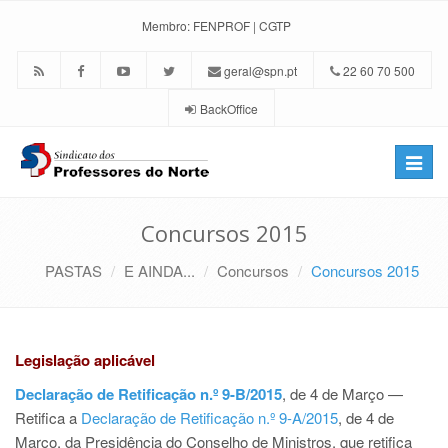
Membro:
FENPROF
|
CGTP
geral@spn.pt
22 60 70 500
BackOffice
Toggle
naviga
Concursos 2015
PASTAS
E AINDA...
Concursos
Concursos 2015
Legislação aplicável
Declaração de Retificação n.º 9-B/2015
, de 4 de Março —
Retifica a
Declaração de Retificação n.º 9-A/2015
, de 4 de
Março, da Presidência do Conselho de Ministros, que retifica