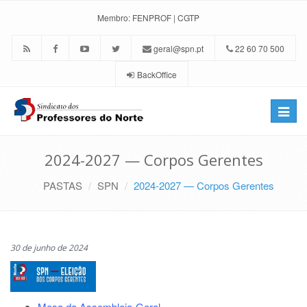
Membro:
FENPROF
|
CGTP
geral@spn.pt
22 60 70 500
BackOffice
Toggle
naviga
2024-2027 — Corpos Gerentes
PASTAS
SPN
2024-2027 — Corpos Gerentes
30 de junho de 2024
Mesa da Assembleia-Geral