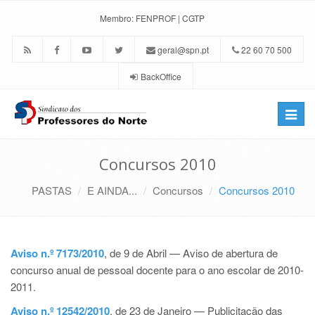
Membro:
FENPROF
|
CGTP
geral@spn.pt
22 60 70 500
BackOffice
Toggle
naviga
Concursos 2010
PASTAS
E AINDA...
Concursos
Concursos 2010
Aviso n.º 7173/2010
, de 9 de Abril — Aviso de abertura de
concurso anual de pessoal docente para o ano escolar de 2010-
2011.
Aviso n.º 12542/2010
, de 23 de Janeiro — Publicitação das