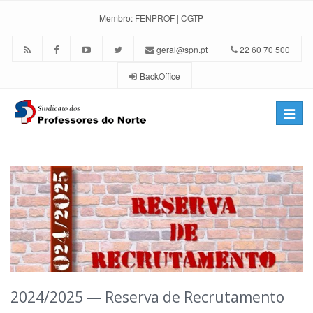
Membro:
FENPROF
|
CGTP
geral@spn.pt
22 60 70 500
BackOffice
Toggle
naviga
2024/2025 — Reserva de Recrutamento