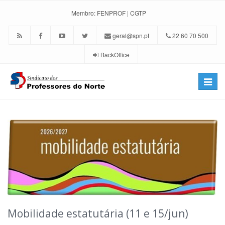
Membro:
FENPROF
|
CGTP
geral@spn.pt
22 60 70 500
BackOffice
Toggle
naviga
Mobilidade estatutária (11 e 15/jun)