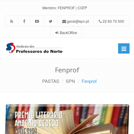
Membro:
FENPROF
|
CGTP
geral@spn.pt
22 60 70 500
BackOffice
Toggle
naviga
Fenprof
PASTAS
SPN
Fenprof