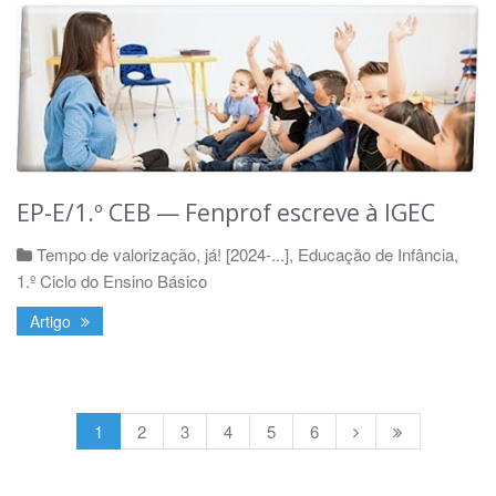
EP-E/1.º CEB — Fenprof escreve à IGEC
Tempo de valorização, já! [2024-...]
,
Educação de Infância
,
1.º Ciclo do Ensino Básico
Artigo
1
2
3
4
5
6