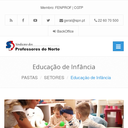
Membro:
FENPROF
|
CGTP
geral@spn.pt
22 60 70 500
BackOffice
Toggle
naviga
Educação de Infância
PASTAS
SETORES
Educação de Infância