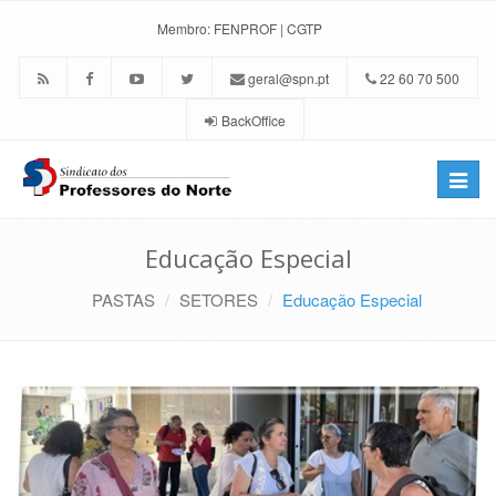
Membro:
FENPROF
|
CGTP
geral@spn.pt
22 60 70 500
BackOffice
Toggle
naviga
Educação Especial
PASTAS
SETORES
Educação Especial