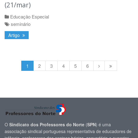
(21/mar)
Educação Especial
seminário
Artigo
1
2
3
4
5
6
O
Sindicato dos Professores do Norte
(
SPN
) é uma
associação sindical portuguesa representativa de educadores de
infância, professores dos ensinos básico, secundário e superior,