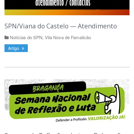
SPN/Viana do Castelo — Atendimento
Notícias do SPN
,
Vila Nova de Famalicão
Artigo