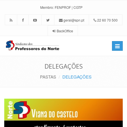
Membro:
FENPROF
|
CGTP
geral@spn.pt
22 60 70 500
BackOffice
Toggle
naviga
DELEGAÇÕES
PASTAS
DELEGAÇÕES