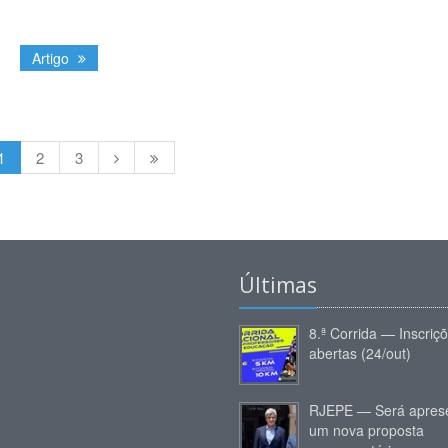
Artigo
1
2
3
Últimas
8.ª Corrida — Inscriç
abertas (24/out)
RJEPE — Será apres
um nova proposta