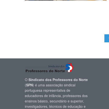
O
Sindicato dos Professores do Norte
(
SPN
) é uma associação sindical
portuguesa representativa de
educadores de infância, professores dos
ensinos básico, secundário e superior,
investigadores, técnicos de educação e