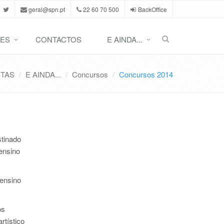
geral@spn.pt
22 60 70 500
BackOffice
ES
CONTACTOS
E AINDA...
STAS
E AINDA...
Concursos
Concursos 2014
stinado
 ensino
 ensino
os
rtístico