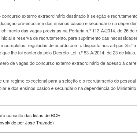
 concurso externo extraordinário destinado à seleção e recrutament
ducação pré-escolar e dos ensinos básico e secundário na dependên
nchimento das vagas previstas na Portaria n.º 113-A/2014, de 26 de 
 inicial e reserva de recrutamento, para suprimento das necessidade
incompletos, reguladas de acordo com o disposto nos artigos 25.º a 
 que lhe foi conferida pelo Decreto-Lei n.º 83-A/2014, de 23 de Maio.
mero de vagas do concurso externo extraordinário de acesso à carre
ce um regime excecional para a seleção e o recrutamento do pessoal
lar e dos ensinos básico e secundário na dependência do Ministério
ara consulta das listas de BCE
nvolvido por José Travado)