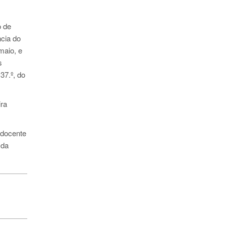
o de
cia do
maio, e
s
37.º, do
ira
 docente
 da