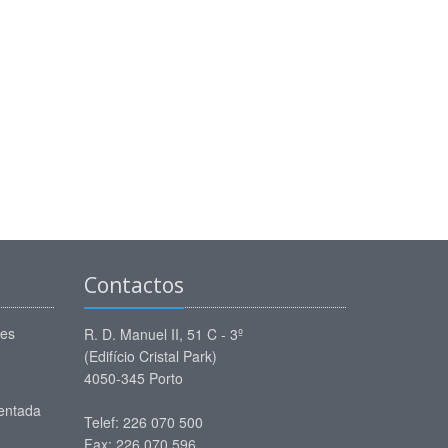
Contactos
ões
R. D. Manuel II, 51 C - 3º
(Edifício Cristal Park)
4050-345 Porto
entada
Telef: 226 070 500
Fax: 226 070 596