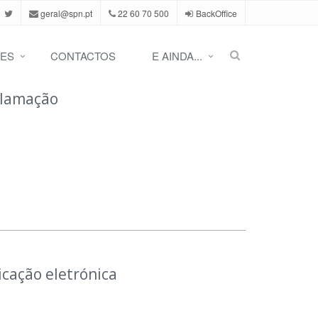
geral@spn.pt
22 60 70 500
BackOffice
ES
CONTACTOS
E AINDA...
clamação
icação eletrónica