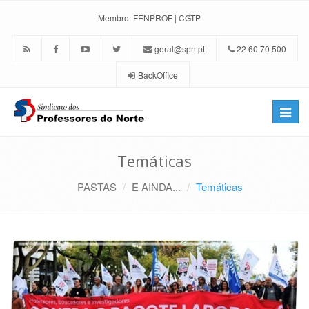
Membro:
FENPROF
|
CGTP
geral@spn.pt
22 60 70 500
BackOffice
Toggle
naviga
Temáticas
PASTAS
E AINDA...
Temáticas