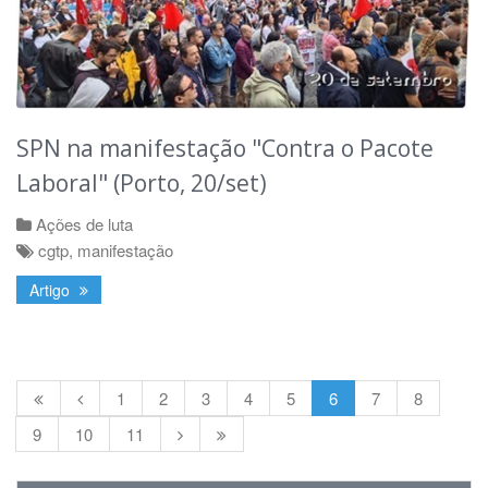
SPN na manifestação "Contra o Pacote
Laboral" (Porto, 20/set)
Ações de luta
cgtp
,
manifestação
Artigo
1
2
3
4
5
6
7
8
9
10
11