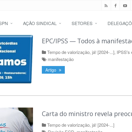
SPN
AÇÃO SINDICAL
SETORES
DELEGAÇÕ
EPC/IPSS — Todos à manifestaç
Tempo de valorização, já! [2024-...]
,
IPSS's 
manifestação
Artigo
Carta do ministro revela preo
Tempo de valorização, já! [2024-...]
Revisão ECD
,
manifestação