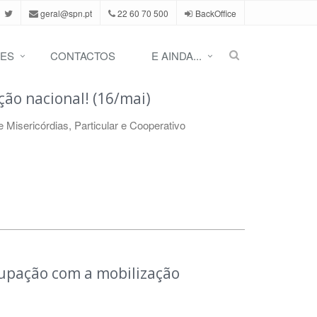
geral@spn.pt
22 60 70 500
BackOffice
ES
CONTACTOS
E AINDA...
ão nacional! (16/mai)
e Misericórdias
,
Particular e Cooperativo
cupação com a mobilização