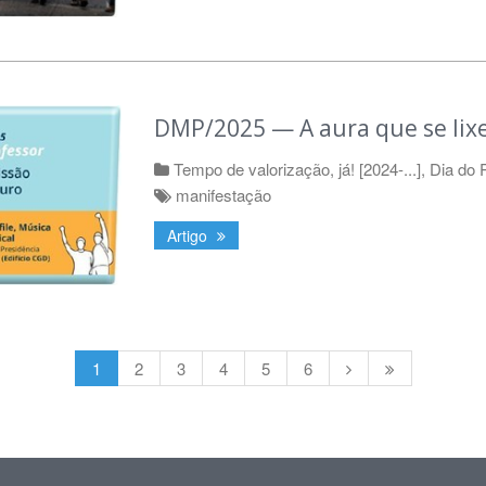
DMP/2025 — A aura que se lixe
Tempo de valorização, já! [2024-...]
,
Dia do 
manifestação
Artigo
1
2
3
4
5
6