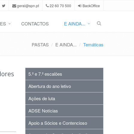
geral@spn.pt
22 60 70 500
BackOffice
ES
CONTACTOS
E AINDA...
PASTAS
E AINDA...
Temáticas
dores
5.º e 7.º escalões
Abertura do ano letivo
Ações de luta
ADSE Notícias
Apoio a Sócios e Contencioso