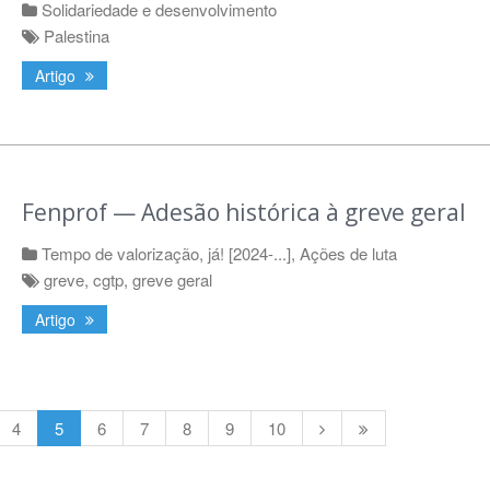
Solidariedade e desenvolvimento
Palestina
Artigo
Fenprof — Adesão histórica à greve geral
Tempo de valorização, já! [2024-...]
,
Ações de luta
greve
,
cgtp
,
greve geral
Artigo
4
5
6
7
8
9
10