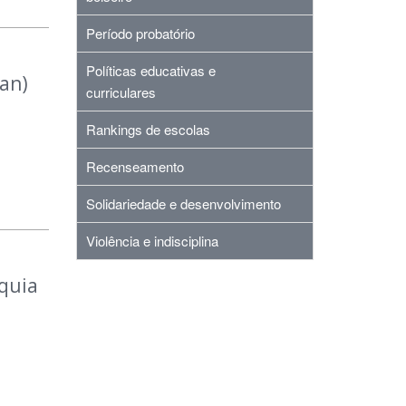
Período probatório
Políticas educativas e
jan)
curriculares
Rankings de escolas
Recenseamento
Solidariedade e desenvolvimento
Violência e indisciplina
quia