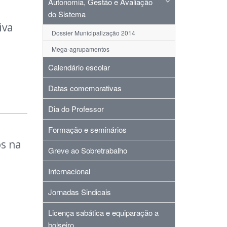
Autonomia, Gestão e Avaliação
do Sistema
iva
Dossier Municipalização 2014
Mega-agrupamentos
Calendário escolar
Datas comemorativas
Dia do Professor
Formação e seminários
s na
Greve ao Sobretrabalho
Internacional
Jornadas Sindicais
Licença sabática e equiparação a
bolseiro