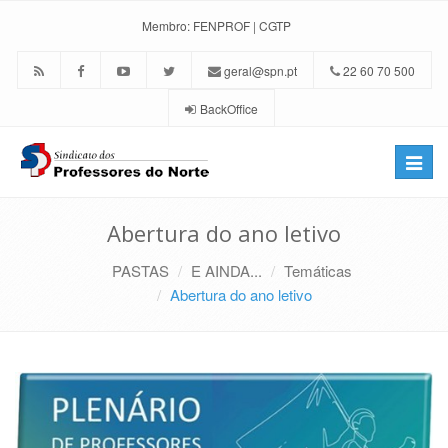
Membro:
FENPROF
|
CGTP
geral@spn.pt
22 60 70 500
BackOffice
Toggle
naviga
Abertura do ano letivo
PASTAS
E AINDA...
Temáticas
Abertura do ano letivo