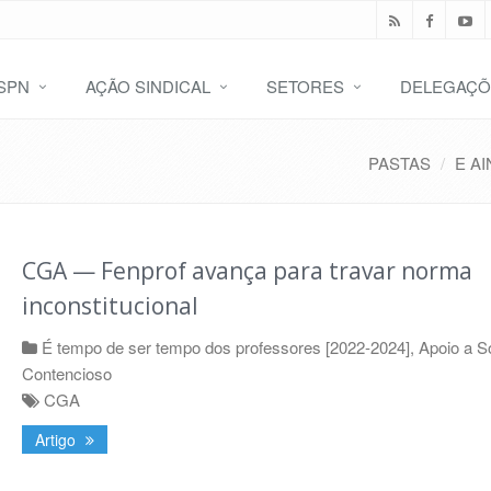
SPN
AÇÃO SINDICAL
SETORES
DELEGAÇÕ
PASTAS
E AI
CGA — Fenprof avança para travar norma
inconstitucional
É tempo de ser tempo dos professores [2022-2024]
,
Apoio a S
Contencioso
CGA
Artigo