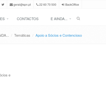
geral@spn.pt
22 60 70 500
BackOffice
ES
CONTACTOS
E AINDA...
NDA...
Temáticas
Apoio a Sócios e Contencioso
ócios e