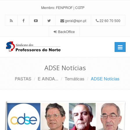
Membro:
FENPROF
|
CGTP
geral@spn.pt
22 60 70 500
BackOffice
Toggle
naviga
ADSE Notícias
PASTAS
E AINDA...
Temáticas
ADSE Notícias