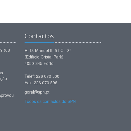
Contactos
59 (08
R. D. Manuel II, 51 C - 3º
(Edifício Cristal Park)
4050-345 Porto
as
Telef: 226 070 500
ação
Fax: 226 070 596
geral@spn.pt
aprovou
Todos os contactos do SPN