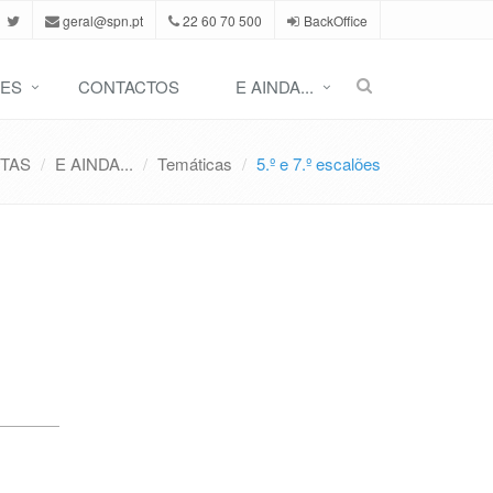
geral@spn.pt
22 60 70 500
BackOffice
ES
CONTACTOS
E AINDA...
TAS
E AINDA...
Temáticas
5.º e 7.º escalões