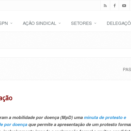
SPN
AÇÃO SINDICAL
SETORES
DELEGAÇÕ
PA
ação
eram a mobilidade por doença (MpD) uma
minuta de
p
rotesto e
de por doença
que permite a apresentação de um protesto forma