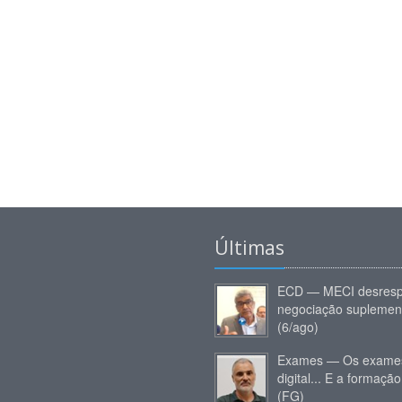
Últimas
ECD — MECI desresp
negociação suplemen
(6/ago)
Exames — Os exames
digital... E a formação
(FG)