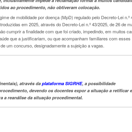
ue, inclusivamente impede a reclamação formal a muitos candidat
tidos ao procedimento, não obtiveram colocação.
gime de mobilidade por doença (MpD) regulado pelo Decreto-Lei n.º 
ntroduzidas em 2025, através do Decreto-Lei n.º 43/2025, de 26 de m
ão cumprir a finalidade com que foi criado, impedindo, em muitos ca
saúde que a justificariam, ou que acompanham familiares com esses
 de um concurso, designadamente a sujeição a vagas.
inentais), através da
plataforma SIGRHE
, a possibilidade
rocedimento, devendo os docentes expor a situação a retificar 
 a reanálise da situação procedimental.