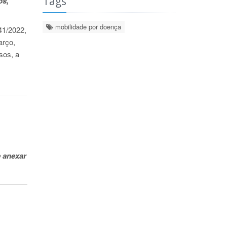
Tags
os,
mobilidade por doença
41/2022,
arço,
sos, a
e anexar