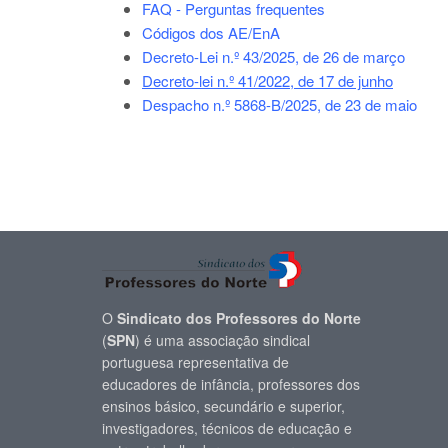
FAQ - Perguntas frequentes
Códigos dos AE/EnA
Decreto-Lei n.º 43/2025, de 26 de março
Decreto-lei n.º 41/2022, de 17 de junho
Despacho n.º 5868-B/2025, de 23 de maio
O
Sindicato dos Professores do Norte
(
SPN
) é uma associação sindical
portuguesa representativa de
educadores de infância, professores dos
ensinos básico, secundário e superior,
investigadores, técnicos de educação e