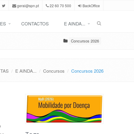
geral@spn.pt
22 60 70 500
BackOffice
ES
CONTACTOS
E AINDA...
Concursos 2026
STAS
E AINDA...
Concursos
Concursos 2026
l