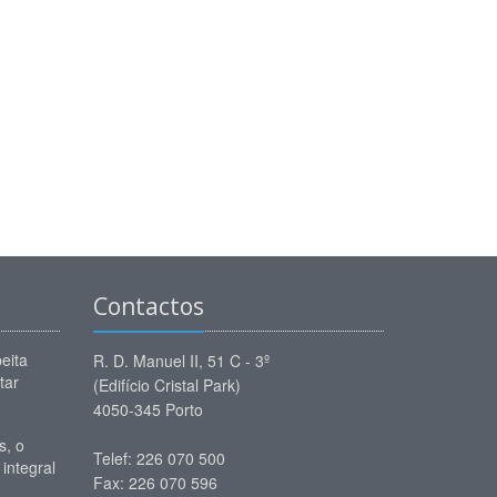
Contactos
eita
R. D. Manuel II, 51 C - 3º
tar
(Edifício Cristal Park)
4050-345 Porto
, o
Telef: 226 070 500
 integral
Fax: 226 070 596