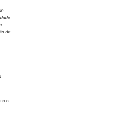
,
8-
idade
o
ão de
à
ina o