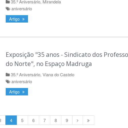
35.º Aniversário
,
Mirandela
aniversário
Artigo
Exposição "35 anos - Sindicato dos Profess
do Norte", no Espaço Madruga
35.º Aniversário
,
Viana do Castelo
aniversário
Artigo
3
4
5
6
7
8
9