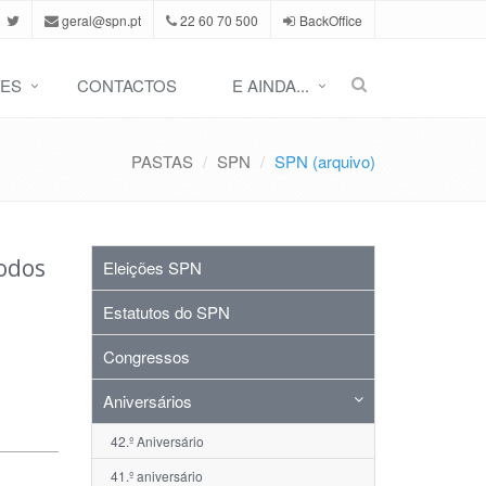
geral@spn.pt
22 60 70 500
BackOffice
ES
CONTACTOS
E AINDA...
PASTAS
SPN
SPN (arquivo)
Todos
Eleições SPN
Estatutos do SPN
Congressos
Aniversários
42.º Aniversário
41.º aniversário