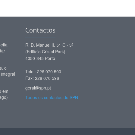
Contactos
eita
R. D. Manuel II, 51 C - 3º
tar
(Edifício Cristal Park)
4050-345 Porto
, o
Telef: 226 070 500
 integral
Fax: 226 070 596
geral@spn.pt
io em
ago)
Todos os contactos do SPN