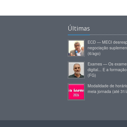
Últimas
ECD — MECI desresp
negociação suplemen
(6/ago)
Exames — Os exames
digital... E a formação
(FG)
Modalidade de horár
meia jornada (até 31/