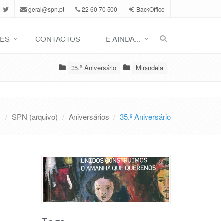
geral@spn.pt
22 60 70 500
BackOffice
ES
CONTACTOS
E AINDA...
35.º Aniversário
Mirandela
N
SPN (arquivo)
Aniversários
35.º Aniversário