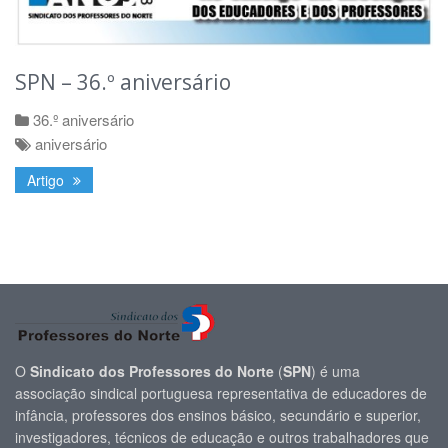
SPN – 36.º aniversário
36.º aniversário
aniversário
Artigo
O
Sindicato dos Professores do Norte
(
SPN
) é uma
associação sindical portuguesa representativa de educadores de
infância, professores dos ensinos básico, secundário e superior,
investigadores, técnicos de educação e outros trabalhadores que