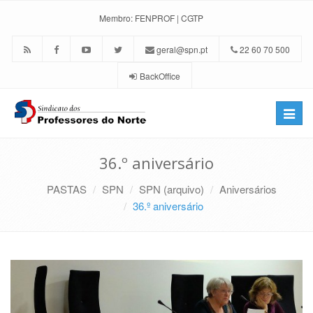
Membro:
FENPROF
|
CGTP
geral@spn.pt
22 60 70 500
BackOffice
Toggle
naviga
36.º aniversário
PASTAS
SPN
SPN (arquivo)
Aniversários
36.º aniversário