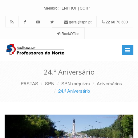
Membro:
FENPROF
|
CGTP
geral@spn.pt
22 60 70 500
BackOffice
Toggle
naviga
24.º Aniversário
PASTAS
SPN
SPN (arquivo)
Aniversários
24.º Aniversário