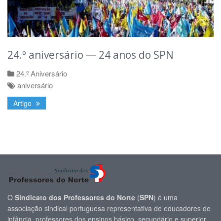
24.º aniversário — 24 anos do SPN
24.º Aniversário
aniversário
Artigo
O
Sindicato dos Professores do Norte
(
SPN
) é uma
associação sindical portuguesa representativa de educadores de
infância, professores dos ensinos básico, secundário e superior,