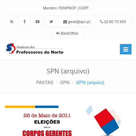
Membro:
FENPROF
|
CGTP
geral@spn.pt
22 60 70 500
BackOffice
Toggle
naviga
SPN (arquivo)
PASTAS
SPN
SPN (arquivo)