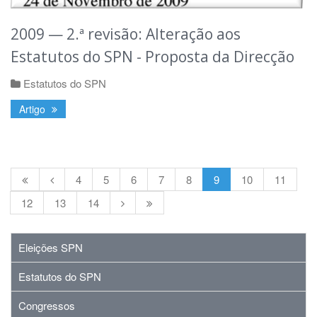
2009 — 2.ª revisão: Alteração aos
Estatutos do SPN - Proposta da Direcção
Estatutos do SPN
Artigo
4
5
6
7
8
9
10
11
12
13
14
Eleições SPN
Estatutos do SPN
Congressos