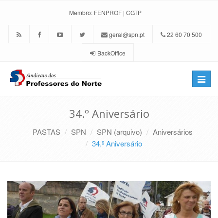
Membro:
FENPROF
|
CGTP
geral@spn.pt
22 60 70 500
BackOffice
Toggle
naviga
34.º Aniversário
PASTAS
SPN
SPN (arquivo)
Aniversários
34.º Aniversário