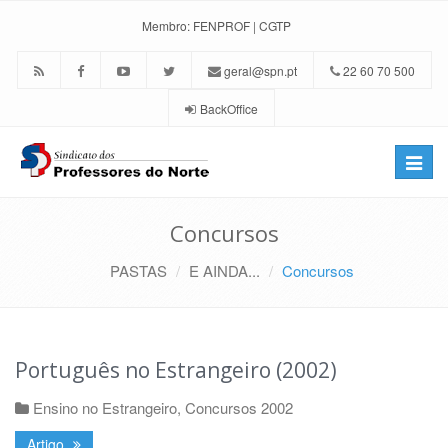
Membro:
FENPROF
|
CGTP
geral@spn.pt
22 60 70 500
BackOffice
Toggle
naviga
Concursos
PASTAS
E AINDA...
Concursos
Português no Estrangeiro (2002)
Ensino no Estrangeiro
,
Concursos 2002
Artigo