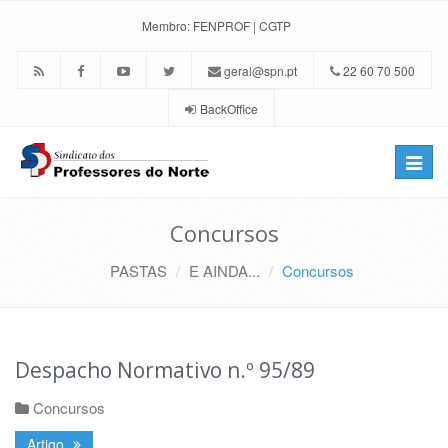
Membro:
FENPROF
|
CGTP
geral@spn.pt
22 60 70 500
BackOffice
Toggle
naviga
Concursos
PASTAS
E AINDA...
Concursos
Despacho Normativo n.º 95/89
Concursos
Artigo