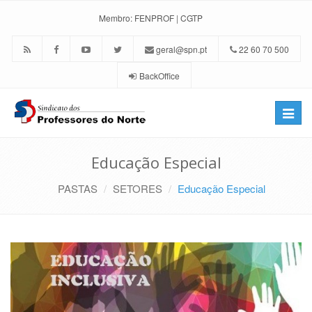
Membro:
FENPROF
|
CGTP
geral@spn.pt
22 60 70 500
BackOffice
Toggle
naviga
Educação Especial
PASTAS
SETORES
Educação Especial