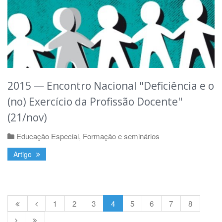
2015 — Encontro Nacional "Deficiência e o
(no) Exercício da Profissão Docente"
(21/nov)
Educação Especial
,
Formação e seminários
Artigo
1
2
3
4
5
6
7
8