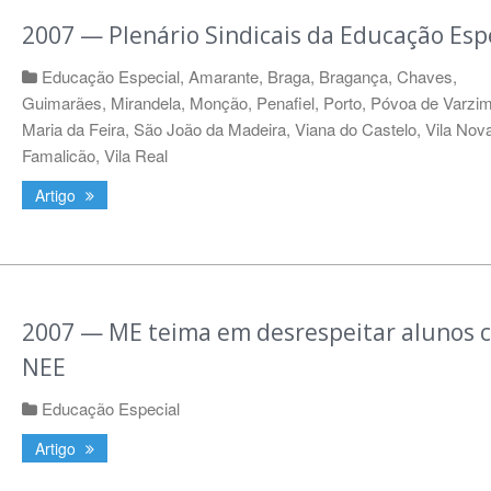
2007 — Plenário Sindicais da Educação Esp
Educação Especial
,
Amarante
,
Braga
,
Bragança
,
Chaves
,
Guimarães
,
Mirandela
,
Monção
,
Penafiel
,
Porto
,
Póvoa de Varzi
Maria da Feira
,
São João da Madeira
,
Viana do Castelo
,
Vila Nov
Famalicão
,
Vila Real
Artigo
2007 — ME teima em desrespeitar alunos 
NEE
Educação Especial
Artigo