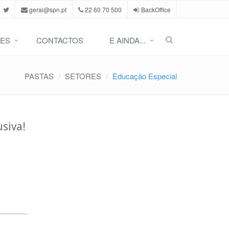
geral@spn.pt
22 60 70 500
BackOffice
ES
CONTACTOS
E AINDA...
PASTAS
SETORES
Educação Especial
siva!