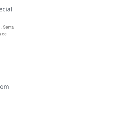
ecial
m
,
Santa
a de
com