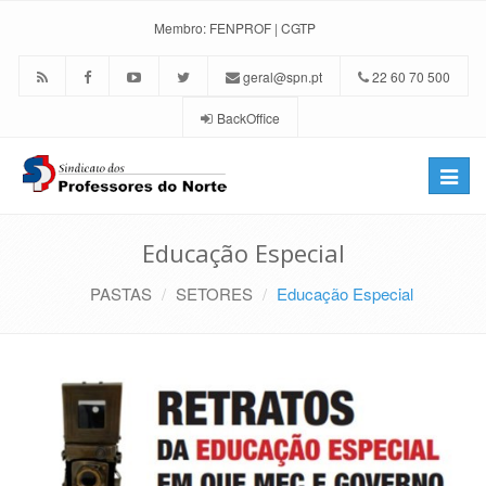
Membro:
FENPROF
|
CGTP
geral@spn.pt
22 60 70 500
BackOffice
Toggle
naviga
Educação Especial
PASTAS
SETORES
Educação Especial