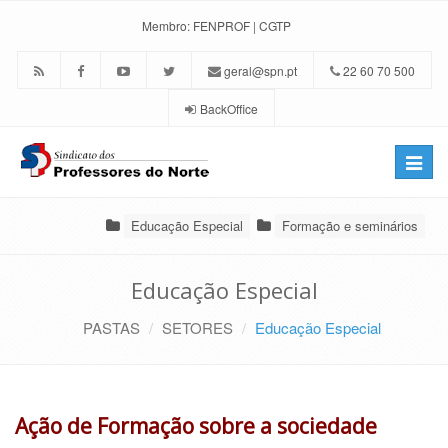
Membro:
FENPROF
|
CGTP
geral@spn.pt
22 60 70 500
BackOffice
Toggle
naviga
Educação Especial
Formação e seminários
Educação Especial
PASTAS
SETORES
Educação Especial
Ação de Formação sobre a sociedade