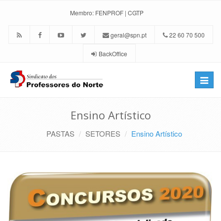
Membro:
FENPROF
|
CGTP
geral@spn.pt
22 60 70 500
BackOffice
Toggle
naviga
Ensino Artístico
PASTAS
SETORES
Ensino Artístico