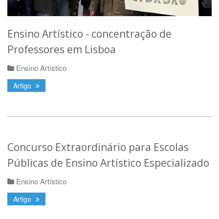
Ensino Artístico - concentração de
Professores em Lisboa
Ensino Artístico
Artigo
Concurso Extraordinário para Escolas
Públicas de Ensino Artístico Especializado
Ensino Artístico
Artigo