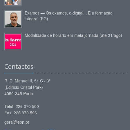
Exames — Os exames, o digital... E a formação
integral (FG)
Modalidade de horário em meia jornada (até 31/ago)
Contactos
R. D. Manuel II, 51 C - 3º
(Edifício Cristal Park)
4050-345 Porto
Telef: 226 070 500
Fax: 226 070 596
geral@spn.pt