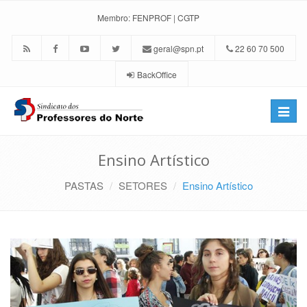
Membro:
FENPROF
|
CGTP
geral@spn.pt
22 60 70 500
BackOffice
Toggle
naviga
Ensino Artístico
PASTAS
SETORES
Ensino Artístico