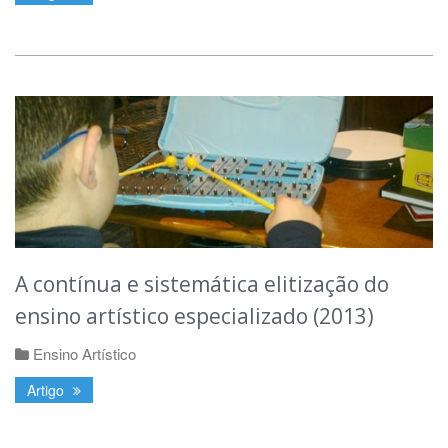
A contínua e sistemática elitização do
ensino artístico especializado (2013)
Ensino Artístico
Artigo