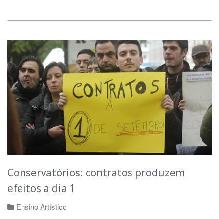
Conservatórios: contratos produzem
efeitos a dia 1
Ensino Artístico