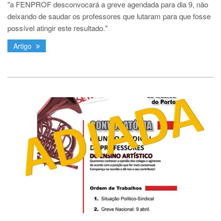
"
a FENPROF desconvocará a greve agendada para dia 9, não
deixando de saudar os professores que lutaram para que fosse
possível atingir este resultado."
Artigo