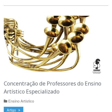
Concentração de Professores do Ensino
Artístico Especializado
Ensino Artístico
Artigo