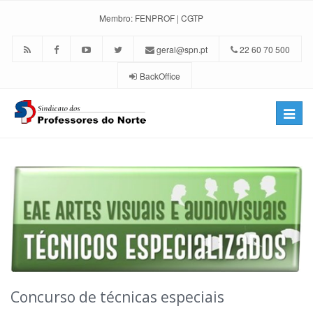
Membro:
FENPROF
|
CGTP
geral@spn.pt
22 60 70 500
BackOffice
Toggle
naviga
Concurso de técnicas especiais