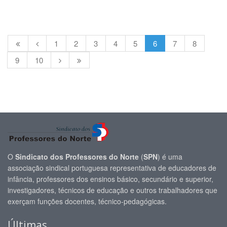
1
2
3
4
5
6
7
8
9
10
O
Sindicato dos Professores do Norte
(
SPN
) é uma
associação sindical portuguesa representativa de educadores de
infância, professores dos ensinos básico, secundário e superior,
investigadores, técnicos de educação e outros trabalhadores que
exerçam funções docentes, técnico-pedagógicas.
Últimas