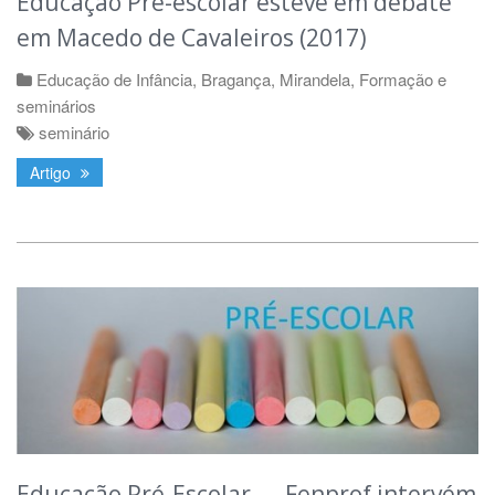
Educação Pré-escolar esteve em debate
em Macedo de Cavaleiros (2017)
Educação de Infância
,
Bragança
,
Mirandela
,
Formação e
seminários
seminário
Artigo
Educação Pré-Escolar — Fenprof intervém