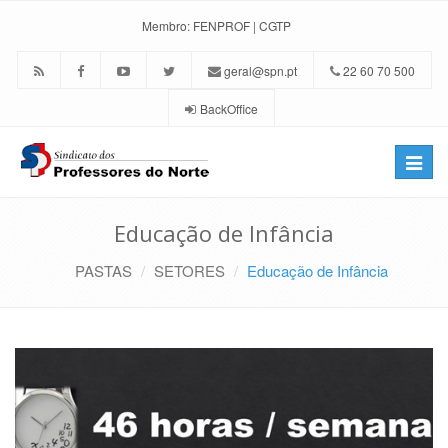
Membro:
FENPROF
|
CGTP
geral@spn.pt
22 60 70 500
BackOffice
Toggle
naviga
Educação de Infância
PASTAS
SETORES
Educação de Infância