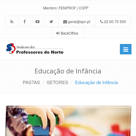
Membro:
FENPROF
|
CGTP
geral@spn.pt
22 60 70 500
BackOffice
Toggle
naviga
Educação de Infância
PASTAS
SETORES
Educação de Infância