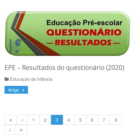
EPE – Resultados do questionário (2020)
Educação de Infância
Artigo
1
2
3
4
5
6
7
8