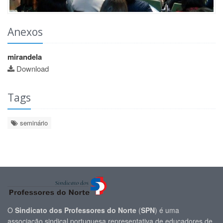
Anexos
mirandela
Download
Tags
seminário
O
Sindicato dos Professores do Norte
(
SPN
) é uma
associação sindical portuguesa representativa de educadores de