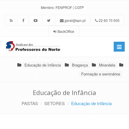
Membro:
FENPROF
|
CGTP
geral@spn.pt
22 60 70 500
BackOffice
Toggle
naviga
Educação de Infância
Bragança
Mirandela
Formação e seminários
Educação de Infância
PASTAS
SETORES
Educação de Infância