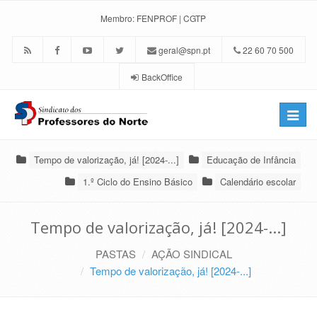
Membro:
FENPROF
|
CGTP
geral@spn.pt
22 60 70 500
BackOffice
Toggle
naviga
Tempo de valorização, já! [2024-...]
Educação de Infância
1.º Ciclo do Ensino Básico
Calendário escolar
Tempo de valorização, já! [2024-...]
PASTAS
AÇÃO SINDICAL
Tempo de valorização, já! [2024-...]