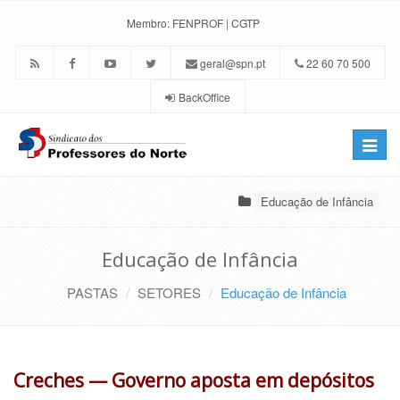
Membro:
FENPROF
|
CGTP
geral@spn.pt
22 60 70 500
BackOffice
Toggle
naviga
Educação de Infância
Educação de Infância
PASTAS
SETORES
Educação de Infância
Creches — Governo aposta em depósitos