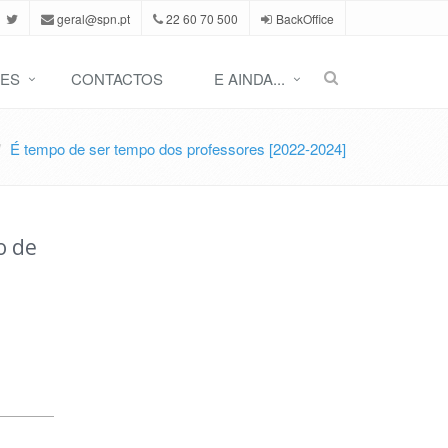
geral@spn.pt
22 60 70 500
BackOffice
ES
CONTACTOS
E AINDA...
É tempo de ser tempo dos professores [2022-2024]
o de