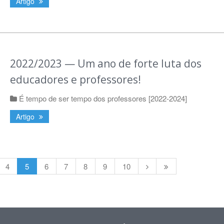
Artigo
2022/2023 — Um ano de forte luta dos
educadores e professores!
É tempo de ser tempo dos professores [2022-2024]
Artigo
4
5
6
7
8
9
10