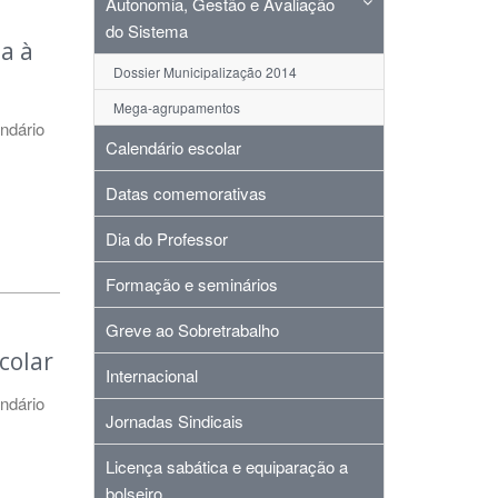
Autonomia, Gestão e Avaliação
do Sistema
a à
Dossier Municipalização 2014
Mega-agrupamentos
ndário
Calendário escolar
Datas comemorativas
Dia do Professor
Formação e seminários
Greve ao Sobretrabalho
colar
Internacional
ndário
Jornadas Sindicais
Licença sabática e equiparação a
bolseiro