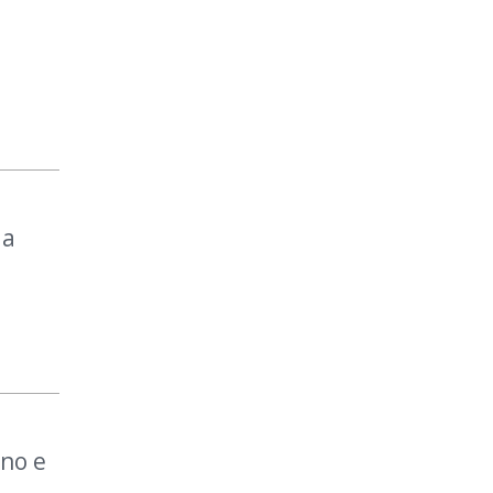
la
no e