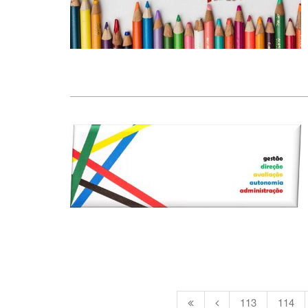
113
114