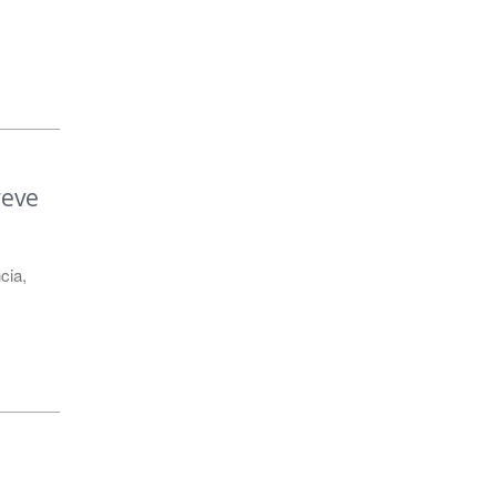
reve
cia
,