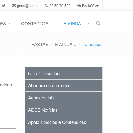
geral@spn.pt
22 60 70 500
BackOffice
ES
CONTACTOS
E AINDA...
PASTAS
E AINDA...
Temáticas
5.º e 7.º escalões
ndário
Abertura do ano letivo
Ações de luta
ADSE Notícias
Apoio a Sócios e Contencioso