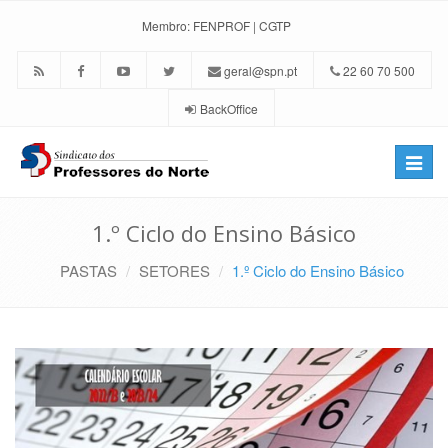
Membro:
FENPROF
|
CGTP
geral@spn.pt
22 60 70 500
BackOffice
Toggle
naviga
1.º Ciclo do Ensino Básico
PASTAS
SETORES
1.º Ciclo do Ensino Básico