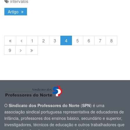
intervalos
Artigo
1
2
3
4
5
6
7
8
9
O
Sindicato dos Professores do Norte
(
SPN
) é uma
associação sindical portuguesa representativa de educadores de
infância, professores dos ensinos básico, secundário e superior,
investigadores, técnicos de educação e outros trabalhadores que