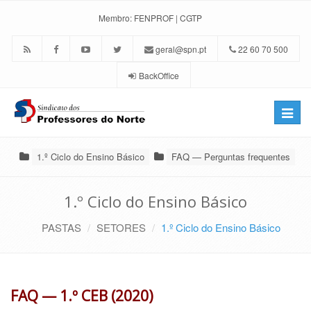
Membro:
FENPROF
|
CGTP
geral@spn.pt
22 60 70 500
BackOffice
Toggle
naviga
1.º Ciclo do Ensino Básico
FAQ — Perguntas frequentes
1.º Ciclo do Ensino Básico
PASTAS
SETORES
1.º Ciclo do Ensino Básico
FAQ — 1.º CEB (2020)