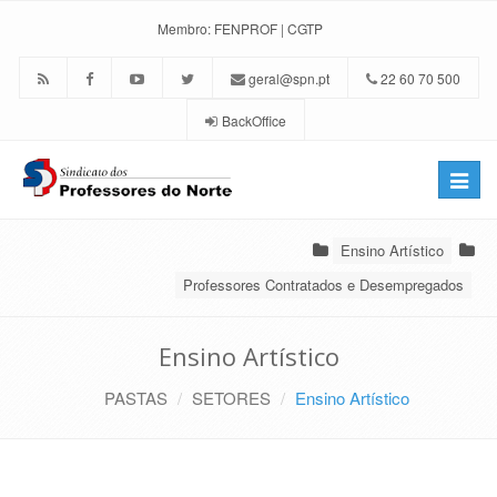
Membro:
FENPROF
|
CGTP
geral@spn.pt
22 60 70 500
BackOffice
Toggle
naviga
Ensino Artístico
Professores Contratados e Desempregados
Ensino Artístico
PASTAS
SETORES
Ensino Artístico