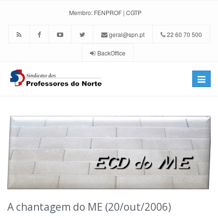
Membro:
FENPROF
|
CGTP
geral@spn.pt
22 60 70 500
BackOffice
Toggle
naviga
A chantagem do ME (20/out/2006)