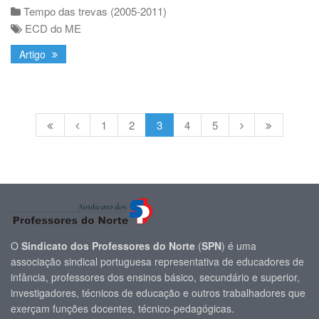
Tempo das trevas (2005-2011)
ECD do ME
Artigo
1
2
3
4
5
O
Sindicato dos Professores do Norte
(
SPN
) é uma
associação sindical portuguesa representativa de educadores de
infância, professores dos ensinos básico, secundário e superior,
investigadores, técnicos de educação e outros trabalhadores que
exerçam funções docentes, técnico-pedagógicas.