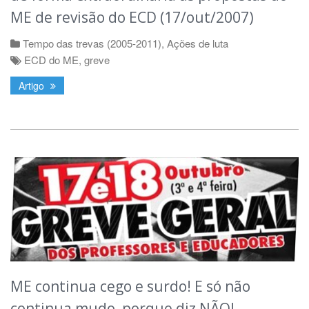
ME de revisão do ECD (17/out/2007)
Tempo das trevas (2005-2011)
,
Ações de luta
ECD do ME
,
greve
Artigo
ME continua cego e surdo! E só não
continua mudo, porque diz NÃO!