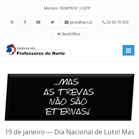
Membro:
FENPROF
|
CGTP
geral@spn.pt
22 60 70 500
BackOffice
Toggle
naviga
19 de janeiro — Dia Nacional de Luto! Mas