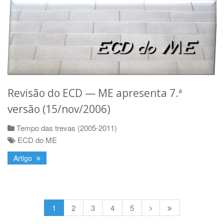
Revisão do ECD — ME apresenta 7.ª
versão (15/nov/2006)
Tempo das trevas (2005-2011)
ECD do ME
Artigo
1
2
3
4
5