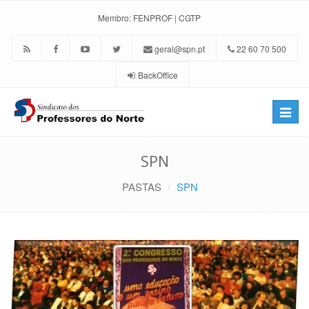
Membro:
FENPROF
|
CGTP
geral@spn.pt
22 60 70 500
BackOffice
Toggle
naviga
SPN
PASTAS
SPN