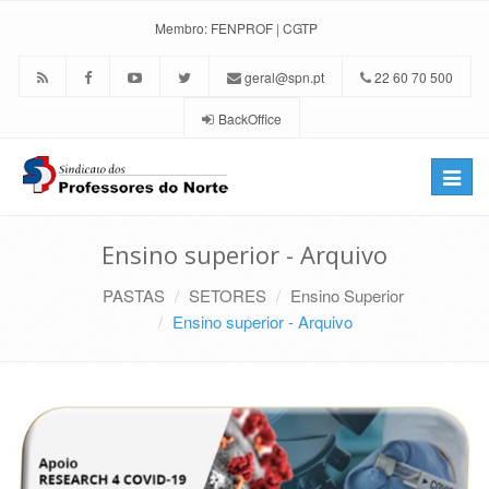
Membro:
FENPROF
|
CGTP
geral@spn.pt
22 60 70 500
BackOffice
Toggle
naviga
Ensino superior - Arquivo
PASTAS
SETORES
Ensino Superior
Ensino superior - Arquivo