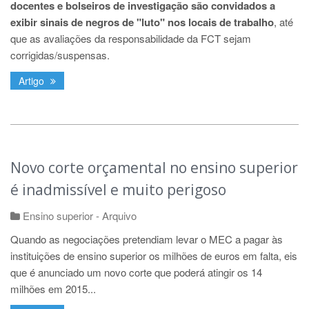
doce
ntes e bolseiros de investigação são convidados a
exibir sinais de negros de "luto" nos locais de trabalho
, até
que as avaliações da responsabilidade da FCT sejam
corrigidas/suspensas.
Artigo
Novo corte orçamental no ensino superior
é inadmissível e muito perigoso
Ensino superior - Arquivo
Quando as negociações pretendiam levar o MEC a pagar às
instituições de ensino superior os milhões de euros em falta, eis
que é anunciado um novo corte que poderá atingir os 14
milhões em 2015...