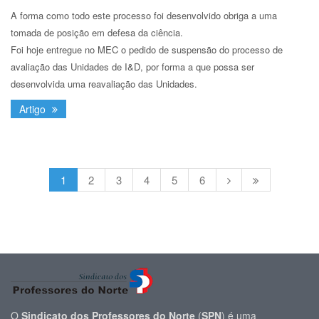
A forma como todo este processo foi desenvolvido obriga a uma
tomada de posição em defesa da ciência.
Foi hoje entregue no MEC o pedido de suspensão do processo de
avaliação das Unidades de I&D, por forma a que possa ser
desenvolvida uma reavaliação das Unidades.
Artigo
1
2
3
4
5
6
O
Sindicato dos Professores do Norte
(
SPN
) é uma