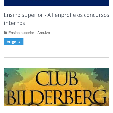
Ensino superior - A Fenprof e os concursos
internos
Ensino superior - Arquivo
Artigo