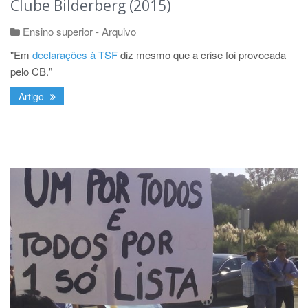
Clube Bilderberg (2015)
Ensino superior - Arquivo
"Em
declarações à TSF
diz mesmo que a crise foi provocada
pelo CB."
Artigo