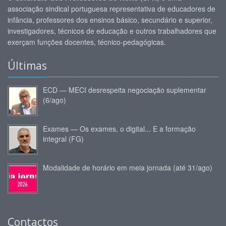
associação sindical portuguesa representativa de educadores de
infância, professores dos ensinos básico, secundário e superior,
investigadores, técnicos de educação e outros trabalhadores que
exerçam funções docentes, técnico-pedagógicas.
Últimas
ECD — MECI desrespeita negociação suplementar
(6/ago)
Exames — Os exames, o digital... E a formação
integral (FG)
Modalidade de horário em meia jornada (até 31/ago)
Contactos